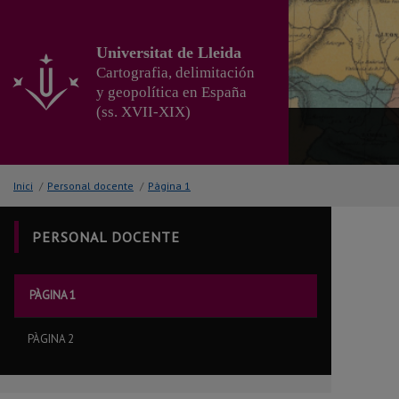
Ir
al
contenido
Universitat de Lleida
principal
Cartografia, delimitación
de
y geopolítica en España
la
(ss. XVII-XIX)
página
Inici
/
Personal docente
/
Pàgina 1
PERSONAL DOCENTE
PÀGINA 1
PÀGINA 2